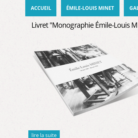
Menu principal
ACCUEIL
ÉMILE-LOUIS MINET
GA
Livret "Monographie Émile-Louis M
lire la suite
de livret "monographie émile-louis